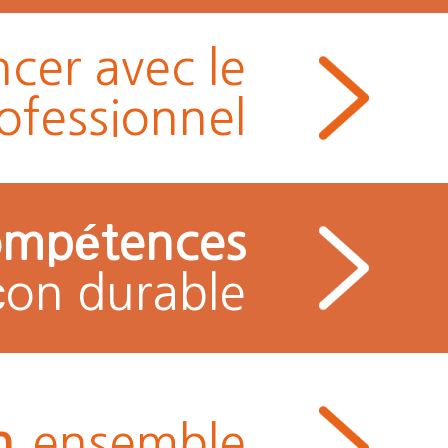
ncer avec le
ofessionnel
ompétences
çon durable
n
ensemble