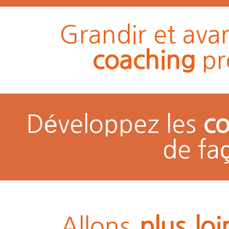
Grandir et ava
coaching
pr
Développez les
c
de fa
Allons
plus loi